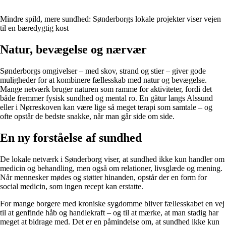
Mindre spild, mere sundhed: Sønderborgs lokale projekter viser vejen
til en bæredygtig kost
Natur, bevægelse og nærvær
Sønderborgs omgivelser – med skov, strand og stier – giver gode
muligheder for at kombinere fællesskab med natur og bevægelse.
Mange netværk bruger naturen som ramme for aktiviteter, fordi det
både fremmer fysisk sundhed og mental ro. En gåtur langs Alssund
eller i Nørreskoven kan være lige så meget terapi som samtale – og
ofte opstår de bedste snakke, når man går side om side.
En ny forståelse af sundhed
De lokale netværk i Sønderborg viser, at sundhed ikke kun handler om
medicin og behandling, men også om relationer, livsglæde og mening.
Når mennesker mødes og støtter hinanden, opstår der en form for
social medicin, som ingen recept kan erstatte.
For mange borgere med kroniske sygdomme bliver fællesskabet en vej
til at genfinde håb og handlekraft – og til at mærke, at man stadig har
meget at bidrage med. Det er en påmindelse om, at sundhed ikke kun