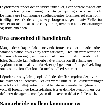
I Sønderborg findes der en række initiativer, hvor borgere mødes om
alt fra motion og madlavning til samtalegrupper og kreative aktiviteter.
Det kan være i kommunale sundhedscentre, foreningsregi eller som
frivillige netværk, der er opstået på borgernes eget initiativ. Fælles for
dem er ønsket om at skabe et trygt rum, hvor man kan dele erfaringer
og støtte hinanden.
Fra ensomhed til handlekraft
Mange, der deltager i lokale netværk, fortæller, at det at møde andre i
samme situation giver en ny form for energi. Det kan være lettere at
tale om bekymringer, når man ved, at de andre forstår, hvordan det
føles. Samtidig kan fællesskabet give inspiration til at håndtere
sygdommen mere aktivt – for eksempel gennem erfaringsudveksling
om kost, motion eller kontakt med sundhedsvæsenet.
I Sønderborgs bydele og opland findes der flere mødesteder, hvor
fællesskabet er i centrum. Det kan være i kulturhuse, idrætsforeninger
eller lokale frivilligcentre, hvor aktiviteterne spænder fra gåture og
yoga til foredrag og fællesspisning. Her er det ikke sygdommen, der
definerer deltagerne, men lysten til at være en del af et fællesskab.
Samarbejde mellem kommune og