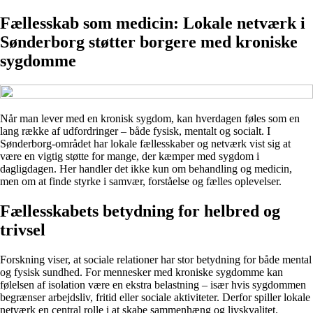
Fællesskab som medicin: Lokale netværk i
Sønderborg støtter borgere med kroniske
sygdomme
Når man lever med en kronisk sygdom, kan hverdagen føles som en
lang række af udfordringer – både fysisk, mentalt og socialt. I
Sønderborg-området har lokale fællesskaber og netværk vist sig at
være en vigtig støtte for mange, der kæmper med sygdom i
dagligdagen. Her handler det ikke kun om behandling og medicin,
men om at finde styrke i samvær, forståelse og fælles oplevelser.
Fællesskabets betydning for helbred og
trivsel
Forskning viser, at sociale relationer har stor betydning for både mental
og fysisk sundhed. For mennesker med kroniske sygdomme kan
følelsen af isolation være en ekstra belastning – især hvis sygdommen
begrænser arbejdsliv, fritid eller sociale aktiviteter. Derfor spiller lokale
netværk en central rolle i at skabe sammenhæng og livskvalitet.